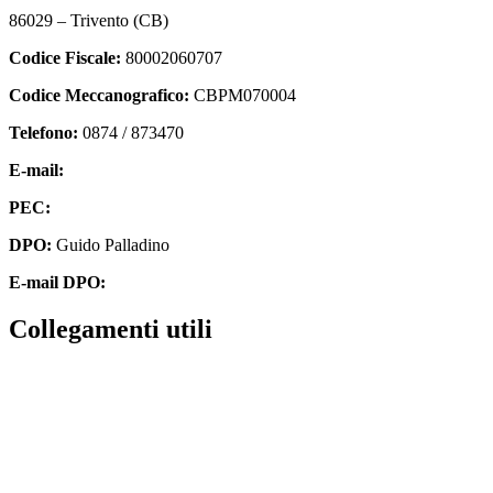
86029 – Trivento (CB)
Codice Fiscale:
80002060707
Codice Meccanografico:
CBPM070004
Telefono:
0874 / 873470
E-mail:
cbpm070004@istruzione.it
PEC:
cbpm070004@pec.istruzione.it
DPO:
Guido Palladino
E-mail DPO:
guido.palladino.dpo@gmail.com
Collegamenti utili
Contatti
MIUR
Accesso Civico
Amministrazione Trasparente