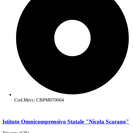
Cod.Mecc: CBPM070004
Istituto Omnicomprensivo Statale "Nicola Scarano"