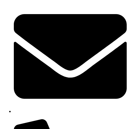
cbpm070004@istruzione.it