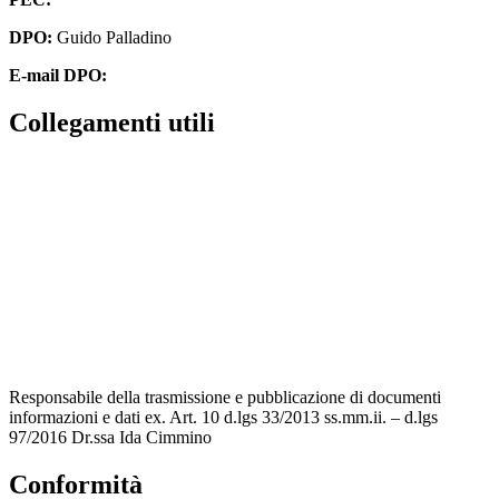
DPO:
Guido Palladino
E-mail DPO:
guido.palladino.dpo@gmail.com
Collegamenti utili
Contatti
MIUR
Accesso Civico
Amministrazione Trasparente
Albo Online
Scuola in Chiaro
Responsabile della trasmissione e pubblicazione di documenti
informazioni e dati ex. Art. 10 d.lgs 33/2013 ss.mm.ii. – d.lgs
97/2016 Dr.ssa Ida Cimmino
Conformità