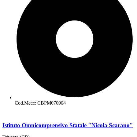
Cod.Mecc: CBPM070004
Istituto Omnicomprensivo Statale "Nicola Scarano"