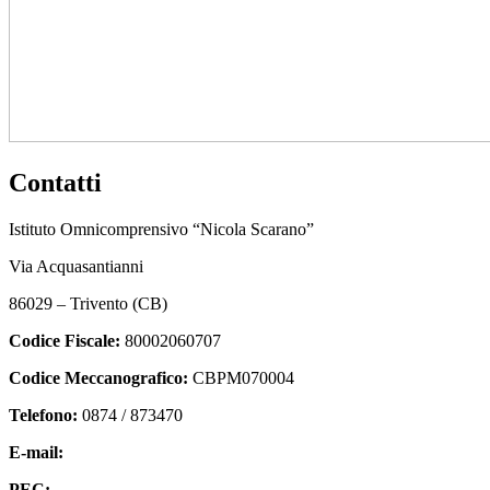
Contatti
Istituto Omnicomprensivo “Nicola Scarano”
Via Acquasantianni
86029 – Trivento (CB)
Codice Fiscale:
80002060707
Codice Meccanografico:
CBPM070004
Telefono:
0874 / 873470
E-mail:
cbpm070004@istruzione.it
PEC:
cbpm070004@pec.istruzione.it