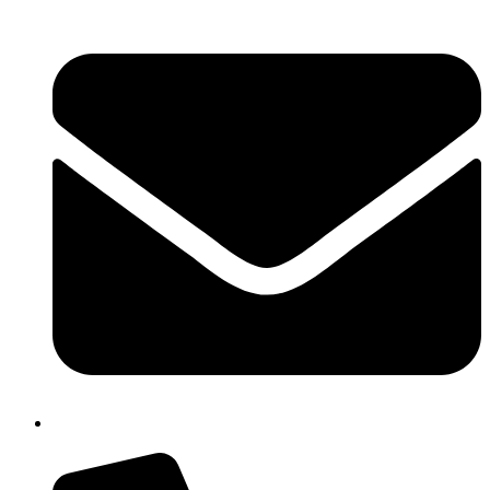
cbpm070004@istruzione.it