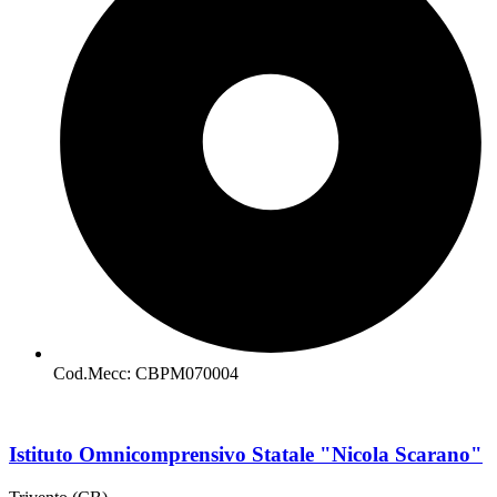
Cod.Mecc: CBPM070004
Istituto Omnicomprensivo Statale "Nicola Scarano"