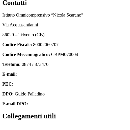
Contatti
Istituto Omnicomprensivo “Nicola Scarano”
Via Acquasantianni
86029 – Trivento (CB)
Codice Fiscale:
80002060707
Codice Meccanografico:
CBPM070004
Telefono:
0874 / 873470
E-mail:
cbpm070004@istruzione.it
PEC:
cbpm070004@pec.istruzione.it
DPO:
Guido Palladino
E-mail DPO:
guido.palladino.dpo@gmail.com
Collegamenti utili
Contatti