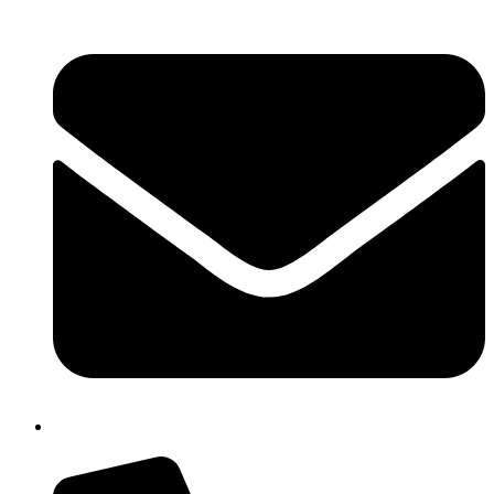
cbpm070004@istruzione.it