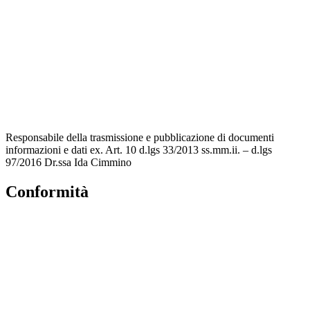
MIUR
Accesso Civico
Amministrazione Trasparente
Albo Online
Scuola in Chiaro
Responsabile della trasmissione e pubblicazione di documenti
informazioni e dati ex. Art. 10 d.lgs 33/2013 ss.mm.ii. – d.lgs
97/2016 Dr.ssa Ida Cimmino
Conformità
Privacy Policy
Dichiarazione di accessibilità
Note legali
Accesso Riservato