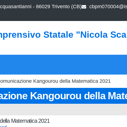
cquasantianni - 86029 Trivento (CB)
cbpm070004@ist
mprensivo Statale "Nicola Sc
Comunicazione Kangourou della Matematica 2021
azione Kangourou della Mat
della Matematica 2021