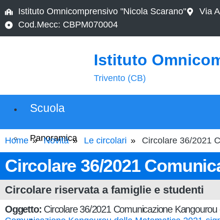
Istituto Omnicomprensivo "Nicola Scarano"
Via A
Cod.Mecc: CBPM070004
Istituto Omnico
Trivento (CB)
Scuola
Panoramica
Home
Novità
Le circolari
Circolare 36/2021 
Circolare 36/2021 Comunic
Presentazione
Circolare riservata a famiglie e studenti
I luoghi
Oggetto:
Circolare 36/2021 Comunicazione Kangourou 