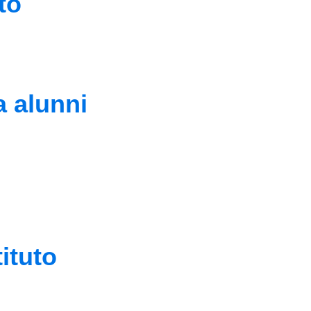
to
a alunni
tituto