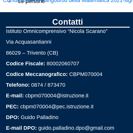
Comunicazione Kangourou della Matematica 2021-sig
Le persone
I numeri della scuola
Contatti
Istituto Omnicomprensivo “Nicola Scarano”
Le carte della scuola
Via Acquasantianni
Organizzazione
86029 – Trivento (CB)
Codice Fiscale:
80002060707
La storia
Codice Meccanografico:
CBPM070004
Telefono:
0874 / 873470
Panoramica
E-mail:
cbpm070004@istruzione.it
PEC:
cbpm070004@pec.istruzione.it
Presentazione
DPO:
Guido Palladino
Chi siamo
E-mail DPO:
guido.palladino.dpo@gmail.com