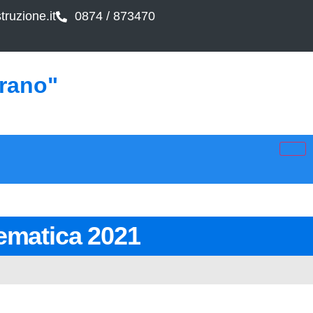
ruzione.it
0874 / 873470
arano"
ematica 2021