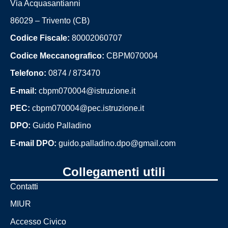
Via Acquasantianni
86029 – Trivento (CB)
Presentazione
Codice Fiscale:
80002060707
Chi siamo
Codice Meccanografico:
CBPM070004
I luoghi
Telefono:
0874 / 873470
Plessi di scuola
E-mail:
cbpm070004@istruzione.it
PEC:
cbpm070004@pec.istruzione.it
Le persone
DPO:
Guido Palladino
Dirigente
E-mail DPO:
guido.palladino.dpo@gmail.com
scolastico
Collegamenti utili
I numeri della
Contatti
scuola
La scuola in
MIUR
numeri
Accesso Civico