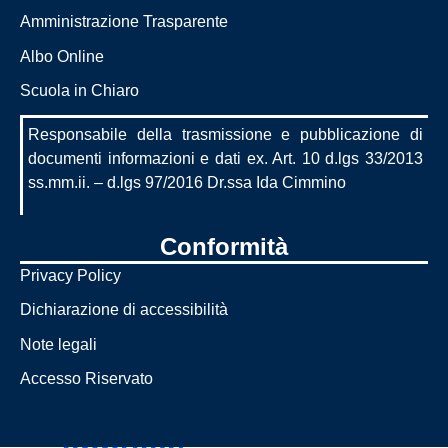
Amministrazione Trasparente
Le carte della
Albo Online
scuola
Scuola in Chiaro
Regolamenti
Responsabile della trasmissione e pubblicazione di
d'istituto
documenti informazioni e dati ex. Art. 10 d.lgs 33/2013
ss.mm.ii. – d.lgs 97/2016 Dr.ssa Ida Cimmino
Modulistica
docenti
Conformità
Modulistica
Privacy Policy
famiglie e
Dichiarazione di accessibilità
studenti
Contrattazione
Note legali
d'istituto
Accesso Riservato
Programma