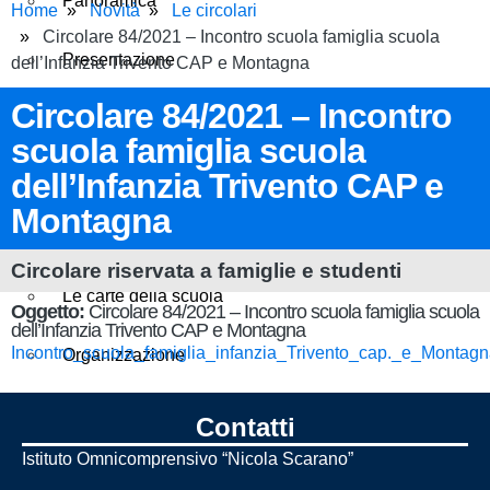
Panoramica
Home
Novità
Le circolari
Circolare 84/2021 – Incontro scuola famiglia scuola
Presentazione
dell’Infanzia Trivento CAP e Montagna
Circolare 84/2021 – Incontro
I luoghi
scuola famiglia scuola
dell’Infanzia Trivento CAP e
Le persone
Montagna
I numeri della scuola
Circolare riservata a famiglie e studenti
Le carte della scuola
Oggetto:
Circolare 84/2021 – Incontro scuola famiglia scuola
dell’Infanzia Trivento CAP e Montagna
Incontro_scuola_famiglia_infanzia_Trivento_cap._e_Monta
Organizzazione
La storia
Contatti
Istituto Omnicomprensivo “Nicola Scarano”
Panoramica