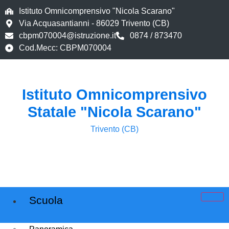
Istituto Omnicomprensivo "Nicola Scarano"
Via Acquasantianni - 86029 Trivento (CB)
cbpm070004@istruzione.it
0874 / 873470
Cod.Mecc: CBPM070004
Istituto Omnicomprensivo
Statale "Nicola Scarano"
Trivento (CB)
Scuola