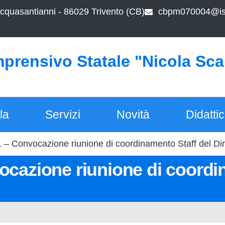
cquasantianni - 86029 Trivento (CB)
cbpm070004@ist
mprensivo Statale "Nicola Sc
la
Servizi
Novità
Didatti
1 – Convocazione riunione di coordinamento Staff del Dir
ocazione riunione di coordi