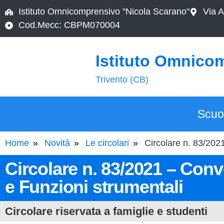
Istituto Omnicomprensivo "Nicola Scarano"
Via A
Cod.Mecc: CBPM070004
Istituto Omnico
Trivento (CB)
Scuo
Home
Novità
Le circolari
Circolare n. 83/202
Circolare n. 83/2021 – Conv
e Funzioni strumentali
Circolare riservata a famiglie e studenti