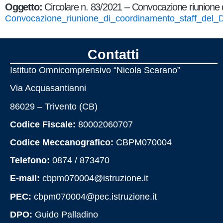
Oggetto:
Circolare n. 83/2021 – Convocazione riunione d
Convocazione_riunione_di_coordinamento_staff_del_D
Contatti
Istituto Omnicomprensivo “Nicola Scarano”
Via Acquasantianni
86029 – Trivento (CB)
Codice Fiscale:
80002060707
Codice Meccanografico:
CBPM070004
Telefono:
0874 / 873470
E-mail:
cbpm070004@istruzione.it
PEC:
cbpm070004@pec.istruzione.it
DPO:
Guido Palladino