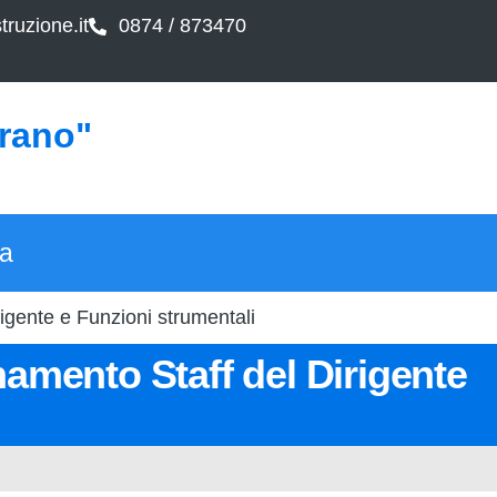
ruzione.it
0874 / 873470
arano"
ca
igente e Funzioni strumentali
namento Staff del Dirigente