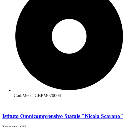
Cod.Mecc: CBPM070004
Istituto Omnicomprensivo Statale "Nicola Scarano"