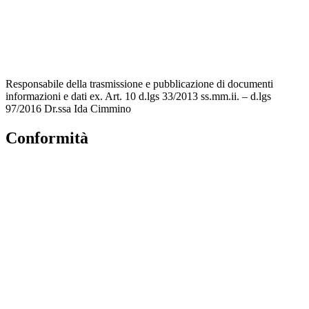
Amministrazione Trasparente
Albo Online
Scuola in Chiaro
Responsabile della trasmissione e pubblicazione di documenti
informazioni e dati ex. Art. 10 d.lgs 33/2013 ss.mm.ii. – d.lgs
97/2016 Dr.ssa Ida Cimmino
Conformità
Privacy Policy
Dichiarazione di accessibilità
Note legali
Accesso Riservato