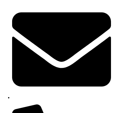
cbpm070004@istruzione.it