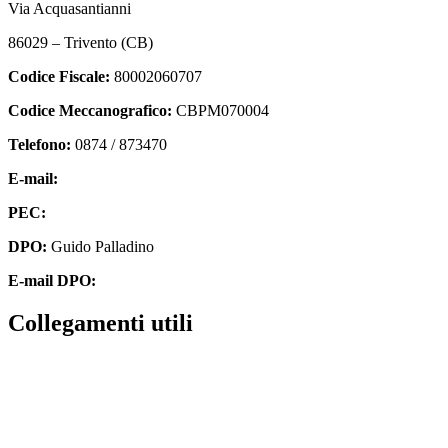
Via Acquasantianni
86029 – Trivento (CB)
Codice Fiscale:
80002060707
Codice Meccanografico:
CBPM070004
Telefono:
0874 / 873470
E-mail:
cbpm070004@istruzione.it
PEC:
cbpm070004@pec.istruzione.it
DPO:
Guido Palladino
E-mail DPO:
guido.palladino.dpo@gmail.com
Collegamenti utili
Contatti
MIUR
Accesso Civico