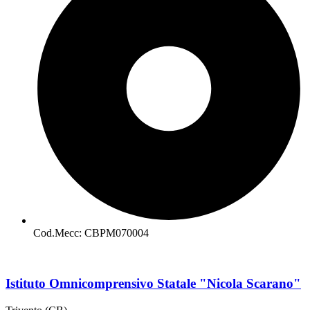
Cod.Mecc: CBPM070004
Istituto Omnicomprensivo Statale "Nicola Scarano"