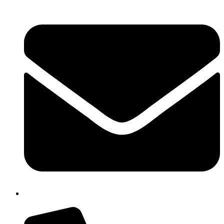
cbpm070004@istruzione.it