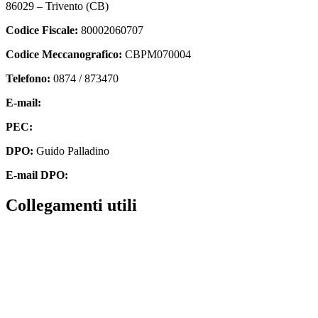
86029 – Trivento (CB)
Codice Fiscale:
80002060707
Codice Meccanografico:
CBPM070004
Telefono:
0874 / 873470
E-mail:
cbpm070004@istruzione.it
PEC:
cbpm070004@pec.istruzione.it
DPO:
Guido Palladino
E-mail DPO:
guido.palladino.dpo@gmail.com
Collegamenti utili
Contatti
MIUR
Accesso Civico
Amministrazione Trasparente