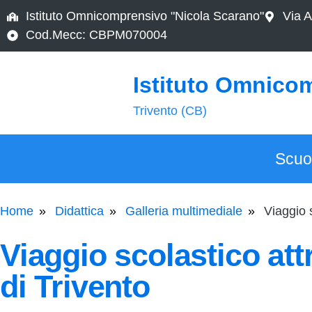
Istituto Omnicomprensivo "Nicola Scarano"
Via A
Cod.Mecc: CBPM070004
Istituto Omnico
Trivento (CB)
Scuo
Home
Didattica
Galleria multimediale
Viaggio s
Viaggio scolastico attr
di Trivento