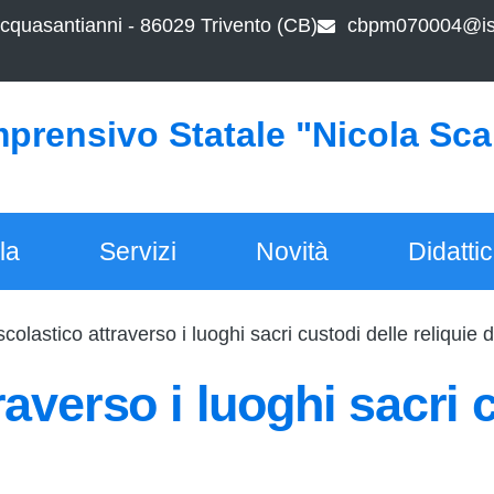
cquasantianni - 86029 Trivento (CB)
cbpm070004@ist
mprensivo Statale "Nicola Sc
la
Servizi
Novità
Didatti
colastico attraverso i luoghi sacri custodi delle reliquie d
averso i luoghi sacri c