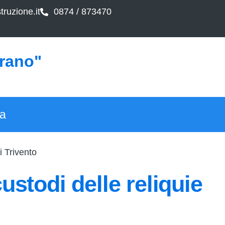
ruzione.it
0874 / 873470
arano"
ca
i Trivento
ustodi delle reliquie