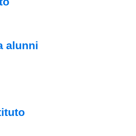
to
a alunni
tituto