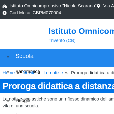
Istituto Omnicomprensivo "Nicola Scarano"
Via A
Cod.Mecc: CBPM070004
Istituto Omnico
Trivento (CB)
Scuola
Panoramica
Home
Novità
Le notizie
Proroga didattica a d
Proroga didattica a distanz
Presentazione
Le notizie scolastiche sono un riflesso dinamico dell’amb
I luoghi
vita di una scuola.