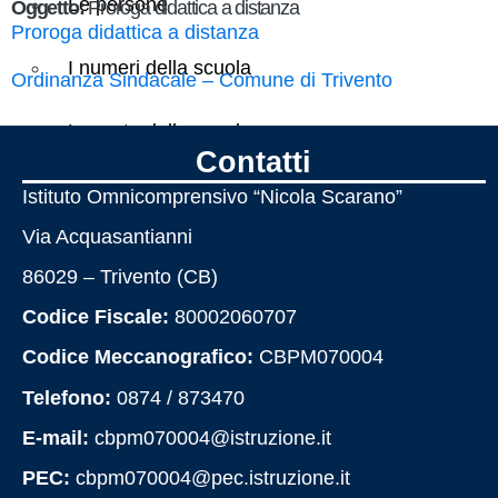
Le persone
Oggetto:
Proroga didattica a distanza
Proroga didattica a distanza
I numeri della scuola
Ordinanza Sindacale – Comune di Trivento
Le carte della scuola
Contatti
Organizzazione
Istituto Omnicomprensivo “Nicola Scarano”
Via Acquasantianni
La storia
86029 – Trivento (CB)
Codice Fiscale:
80002060707
Panoramica
Codice Meccanografico:
CBPM070004
Telefono:
0874 / 873470
Presentazione
E-mail:
cbpm070004@istruzione.it
Chi siamo
PEC:
cbpm070004@pec.istruzione.it