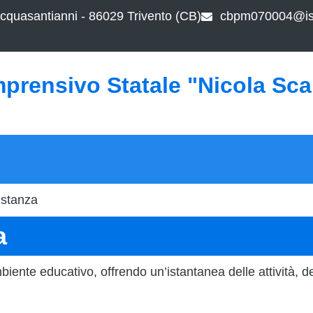
cquasantianni - 86029 Trivento (CB)
cbpm070004@ist
mprensivo Statale "Nicola Sc
istanza
a
iente educativo, offrendo un’istantanea delle attività, de